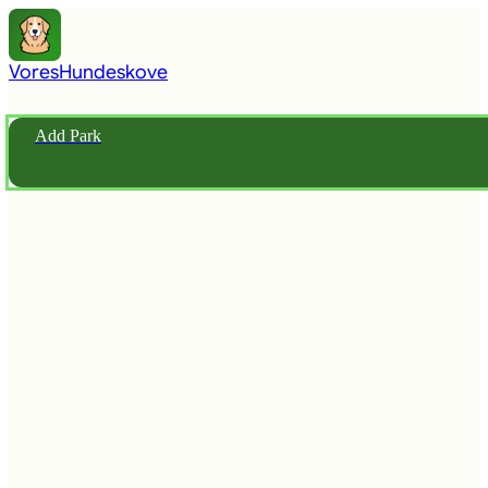
Vores
Hundeskove
Add Park