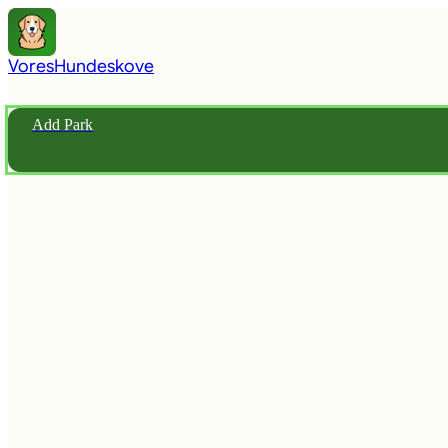
Vores
Hundeskove
Add Park