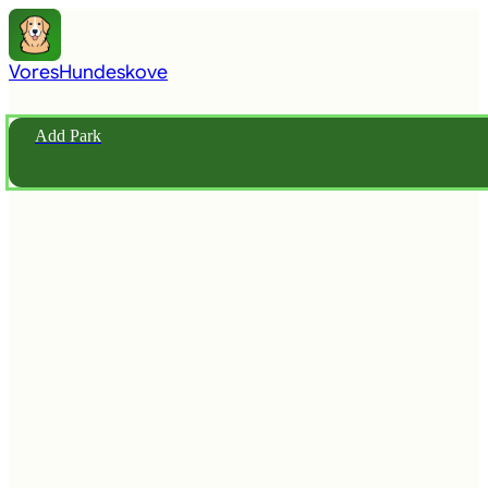
Vores
Hundeskove
Add Park