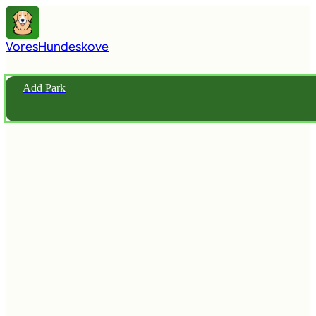
Vores
Hundeskove
Add Park