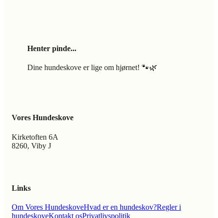
Henter pinde...
Dine hundeskove er lige om hjørnet! 🐾🌿
Vores Hundeskove
Kirketoften 6A
8260, Viby J
Links
Om Vores Hundeskove
Hvad er en hundeskov?
Regler i
hundeskove
Kontakt os
Privatlivspolitik