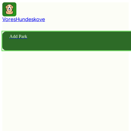
Vores
Hundeskove
Add Park