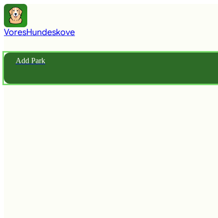
Vores
Hundeskove
Add Park