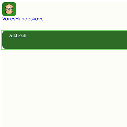
Vores
Hundeskove
Add Park